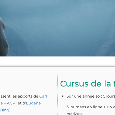
Cursus de la
issent les apports de
Carl
Sur une année soit 5 jour
ne – ACP
) et d’
Eugene
3 journées en ligne + un 
using
).
pratique