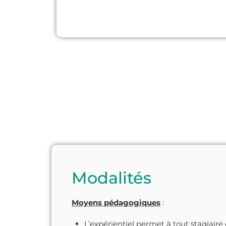
Modalités
Moyens pédagogiques
:
L’expérientiel permet à tout stagiair