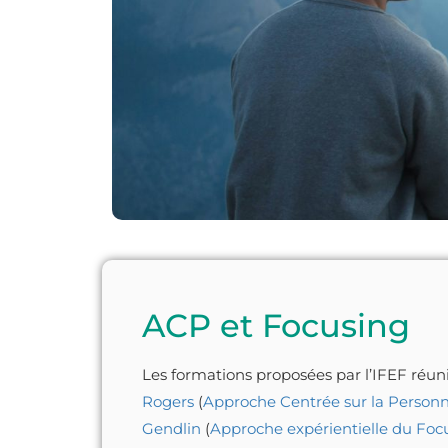
ACP et Focusing
Les formations proposées par l’IFEF réun
Rogers
(
Approche Centrée sur la Person
Gendlin
(
Approche expérientielle du Foc