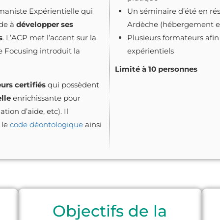
aniste Expérientielle qui
Un séminaire d’été en rés
ide à
développer ses
Ardèche (hébergement et
s
. L’ACP met l’accent sur la
Plusieurs formateurs afin
e Focusing introduit la
expérientiels
Limité à 10 personnes
urs certifiés
qui possèdent
lle
enrichissante pour
ion d’aide, etc). Il
 le
code déontologique
ainsi
Objectifs de la