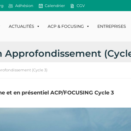
rg
Adhésion
Calendrier
CGV
ACTUALITÉS
ACP & FOCUSING
ENTREPRISES
n Approfondissement (Cycle
rofondissement (Cycle 3)
ne et en présentiel
ACP/FOCUSING Cycle 3