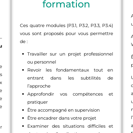
formation
Ces quatre modules (P3.1, P3.2, P3.3, P3.4)
vous sont proposés pour vous permettre
–
de :
u
Travailler sur un projet professionnel
ou personnel
e
Revoir les fondamentaux tout en
s
entrant dans les subtilités de
x
l’approche
e
Approfondir vos compétences et
e
pratiquer
e
Être accompagné en supervision
Être encadrer dans votre projet
Examiner des situations difficiles et
ir