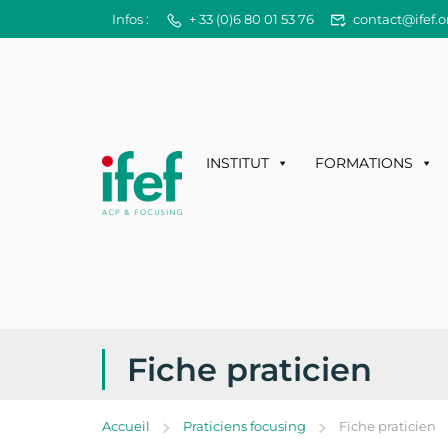
Infos :
+ 33 (0)6 80 01 53 76
contact@ifef.o
INSTITUT
FORMATIONS
Fiche praticien
Accueil
Praticiens focusing
Fiche praticien